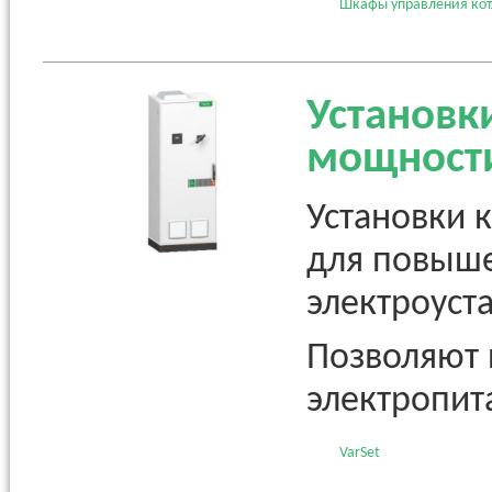
Шкафы управления ко
Установк
мощност
Установки 
для повыш
электроуст
Позволяют 
электропит
VarSet