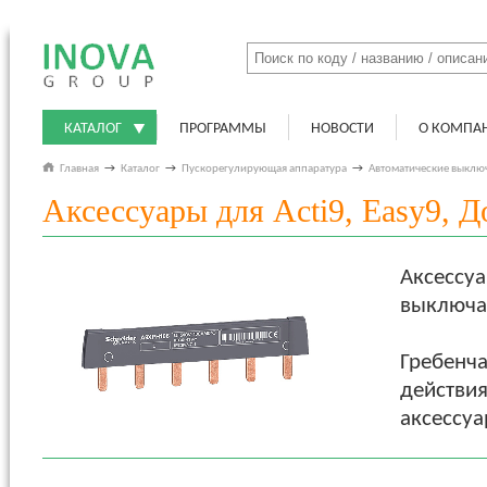
КАТАЛОГ
ПРОГРАММЫ
НОВОСТИ
О КОМПА
Главная
→
Каталог
→
Пускорегулирующая аппаратура
→
Автоматические выклю
Аксессуары для Acti9, Easy9, 
Аксессу
выключат
Гребенча
действия
аксессуа