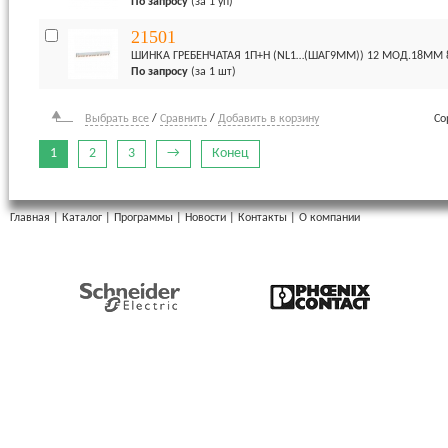
По запросу
(за 1 уп)
21501
ШИНКА ГРЕБЕНЧАТАЯ 1П+H (NL1…(ШАГ9ММ)) 12 МОД.18ММ 
По запросу
(за 1 шт)
Выбрать все
/
Сравнить
/
Добавить в корзину
Со
1
2
3
→
Конец
Главная
|
Каталог
|
Программы
|
Новости
|
Контакты
|
О компании