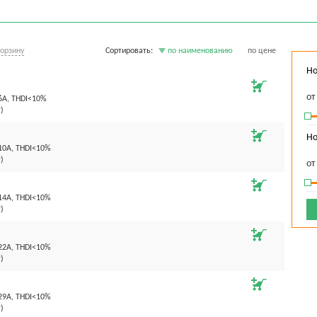
корзину
Сортировать:
по наименованию
по цене
Но
о
6А, THDI<10%
)
Но
10А, THDI<10%
)
о
14А, THDI<10%
)
22А, THDI<10%
)
29А, THDI<10%
)