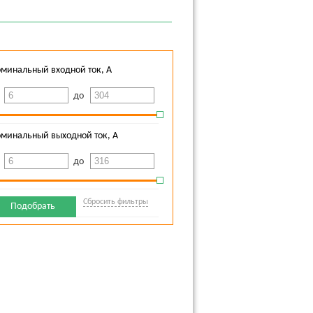
минальный входной ток, А
т
до
минальный выходной ток, А
т
до
Сбросить фильтры
Подобрать