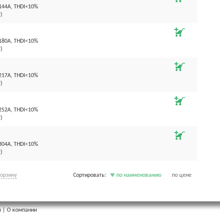
144А, THDI<10%
)
180А, THDI<10%
)
217А, THDI<10%
)
252А, THDI<10%
)
304А, THDI<10%
)
корзину
Сортировать:
по наименованию
по цене
ы
|
О компании