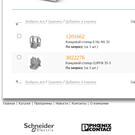
Выбрать все
/
Сравнить
/
Добавить в корзину
Со
1201662
Концевой стопор E/AL-NS 35
По запросу
(за 1 шт.)
3022276
Концевой стопор CLIPFIX 35-5
По запросу
(за 1 шт.)
Выбрать все
/
Сравнить
/
Добавить в корзину
Со
Главная
|
Каталог
|
Программы
|
Новости
|
Контакты
|
О компании