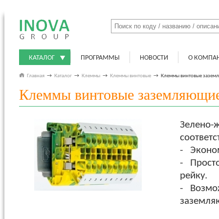
КАТАЛОГ
ПРОГРАММЫ
НОВОСТИ
О КОМПА
Главная
→
Каталог
→
Клеммы
→
Клеммы винтовые
→
Клеммы винтовые зазем
Клеммы винтовые заземляющи
Зелено-
соответс
- Эконом
- Просто
рейку.
- Возмо
заземля