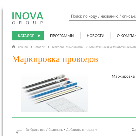
КАТАЛОГ
ПРОГРАММЫ
НОВОСТИ
О КОМПА
Главная
→
Каталог
→
Низковольтные шкафы
→
Монтажный и установочный мат
Маркировка проводов
Маркировка 
Выбрать все
/
Сравнить
/
Добавить в корзину
Со