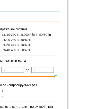
пряжение питания
1х110-230 В, 3х200-480 В, 50/60 Гц
3х200-240 В, 50/60 Гц
3х380-415 В, 50/60 Гц
3х440-480 В, 50/60 Гц
минальный ток, А
т
до
л-во контролируемых фаз
1
2
щность двигателя (при U=400В), кВт