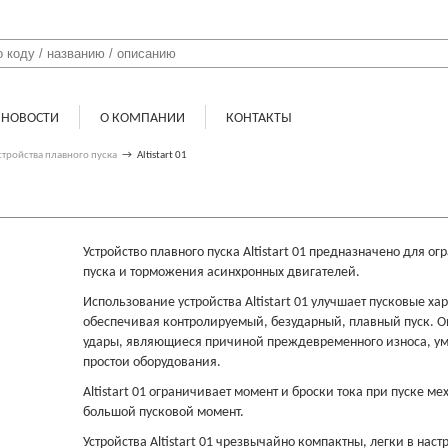
НОВОСТИ
О КОМПАНИИ
КОНТАКТЫ
стройства плавного пуска
→
Altistart 01
Устройство плавного пуска Altistart 01 предназначено для о
пуска и торможения асинхронных двигателей.
Использование устройства Altistart 01 улучшает пусковые х
обеспечивая контролируемый, безударный, плавный пуск. О
удары, являющиеся причиной преждевременного износа, уме
простои оборудования.
Altistart 01 ограничивает момент и броски тока при пуске ме
большой пусковой момент.
Устройства Altistart 01 чрезвычайно компактны, легки в нас