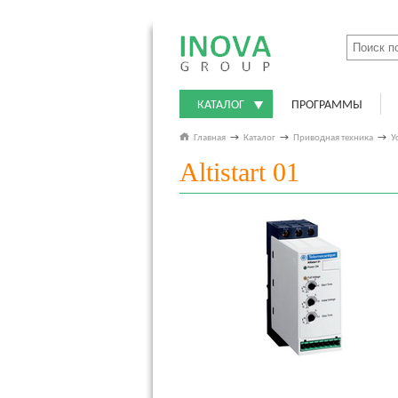
КАТАЛОГ
ПРОГРАММЫ
Главная
→
Каталог
→
Приводная техника
→
У
Altistart 01