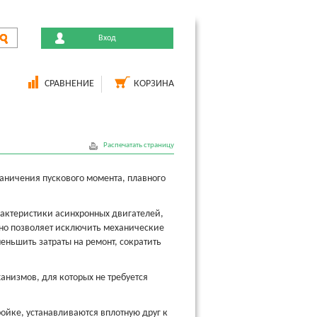
Вход
СРАВНЕНИЕ
КОРЗИНА
Распечатать страницу
граничения пускового момента, плавного
арактеристики асинхронных двигателей,
но позволяет исключить механические
ньшить затраты на ремонт, сократить
ханизмов, для которых не требуется
тройке, устанавливаются вплотную друг к