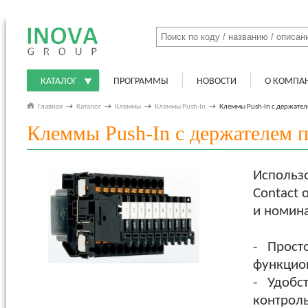
КАТАЛОГ
ПРОГРАММЫ
НОВОСТИ
О КОМПА
Главная
→
Каталог
→
Клеммы
→
Клеммы Push-In
→
Клеммы Push-In с держате
Клеммы Push-In с держателем 
Использо
Contact
и номин
- Прост
функцио
- Удобс
контроль