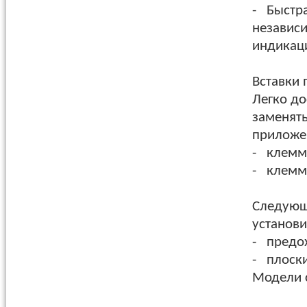
- Быстр
независи
индикаци
Вставки
Легко до
заменят
приложе
- клемм
- клемм
Следующ
установи
- предох
- плоски
Модели 