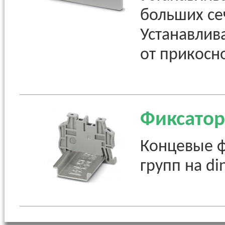
больших се
Устанавлив
от прикосн
Фиксато
Концевые 
групп на di