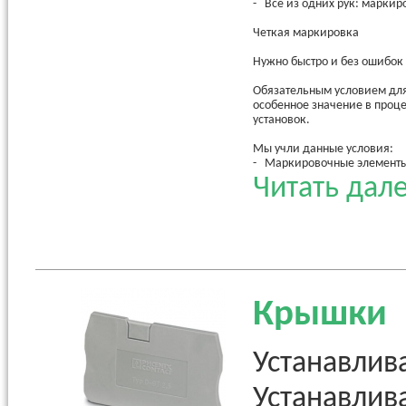
- Все из одних рук: марки
Четкая маркировка
Нужно быстро и без ошибок
Обязательным условием для 
особенное значение в проц
установок.
Мы учли данные условия:
- Маркировочные элементы 
- По желанию вы можете пр
Читать дале
форме карточек, рулонов ил
Подберите подходящий спо
Простота выбора: какой бы
Phoenix Contact найдется 
Крышки
Устанавлив
Устанавлив