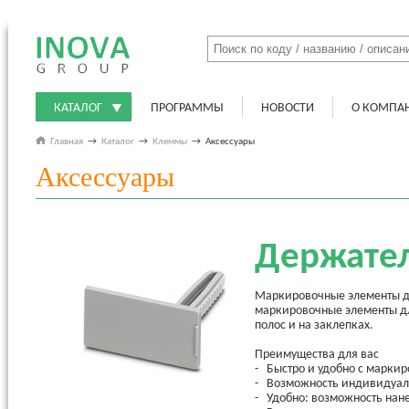
КАТАЛОГ
ПРОГРАММЫ
НОВОСТИ
О КОМПА
Главная
→
Каталог
→
Клеммы
→
Аксессуары
Аксессуары
Держате
Маркировочные элементы дл
маркировочные элементы дл
полос и на заклепках.
Преимущества для вас
- Быстро и удобно с марк
- Возможность индивидуал
- Удобно: возможность нан