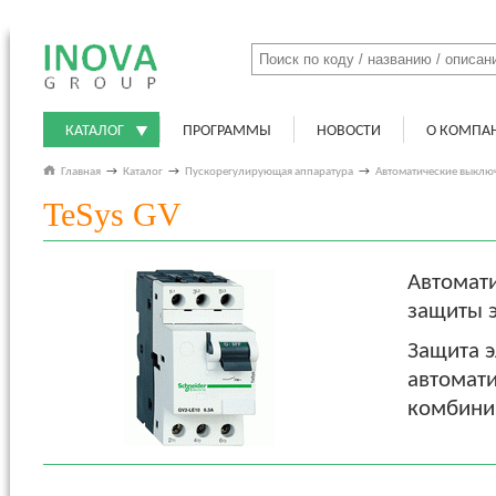
КАТАЛОГ
ПРОГРАММЫ
НОВОСТИ
О КОМПА
Главная
→
Каталог
→
Пускорегулирующая аппаратура
→
Автоматические выклю
TeSys GV
Автомати
защиты э
Защита э
автомат
комбини