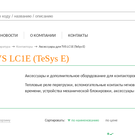
НОВОСТИ
О КОМПАНИИ
КОНТАКТЫ
аратура
→
Контакторы
→
Аксессуары для TVS LC1E (TeSys E)
S LC1E (TeSys E)
Аксессуары и дополнительное оборудование для контакторов с
Тепловые реле перегрузки, вспомогательные контакты мгно
времени, устройства механической блокировки, аксессуары 
корзину
Сортировать:
по наименованию
по цене