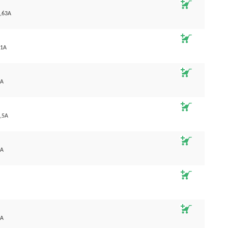
0,63A
.1A
6A
,5A
4A
8A