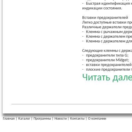
- Быстрая идентификация н
индикации состояния.
Вставки предохранителей
Легко доступные вставки пр
Различные держатели пред
- Клемма с рычажным держ
- Клемма с держателем пр
- Клемма с держателем для
Следующие клеммы с держат
- предохранители типа G;
- предохранители Midget;
- вставки предохранителей 
- плоские предохранители т
Читать дале
Специально для применения
предохранители типов 10,3 x 
Использование модели со с
Штекер с держателем пред
Штекеры с держателем пред
базовыми клеммными модуля
Главная
|
Каталог
|
Программы
|
Новости
|
Контакты
|
О компании