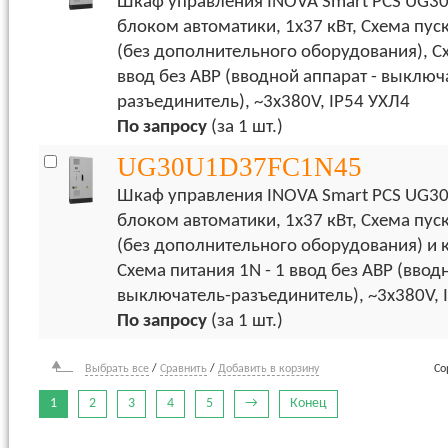
Шкаф управления INOVA Smart PCS UG30
блоком автоматики, 1х37 кВт, Схема пус
(без дополнительного оборудования), Сх
ввод без АВР (вводной аппарат - выключ
разъединитель), ~3x380V, IP54 УХЛ4
По запросу
(за 1 шт.)
UG30U1D37FC1N45
Шкаф управления INOVA Smart PCS UG30
блоком автоматики, 1х37 кВт, Схема пуск
(без дополнительного оборудования) и 
Схема питания 1N - 1 ввод без АВР (ввод
выключатель-разъединитель), ~3x380V, 
По запросу
(за 1 шт.)
Выбрать все
/
Сравнить
/
Добавить в корзину
Со
1
2
3
4
5
→
Конец