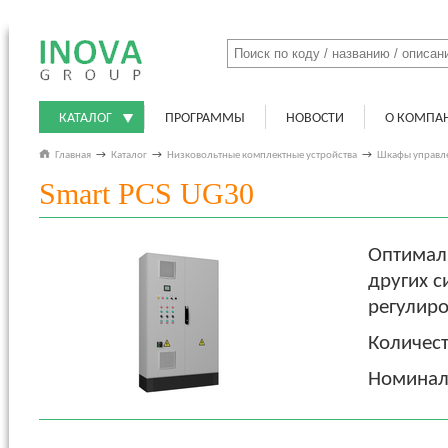
КАТАЛОГ
ПРОГРАММЫ
НОВОСТИ
О КОМПА
Главная
→
Каталог
→
Низковольтные комплектные устройства
→
Шкафы управл
Smart PCS UG30
Оптимал
других с
регулир
Количест
Номиналь