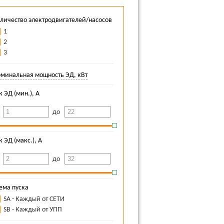
личество электродвигателей/насосов
1
2
3
минальная мощность ЭД, кВт
к ЭД (мин.), А
т
до
к ЭД (макс.), А
т
до
ема пуска
SA - Каждый от СЕТИ
SB - Каждый от УПП