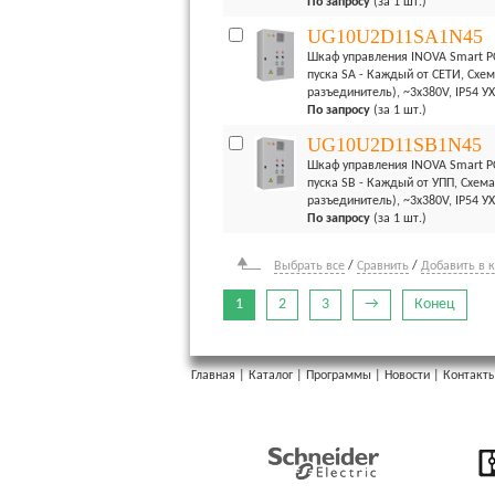
По запросу
(за 1 шт.)
UG10U2D11SA1N45
Шкаф управления INOVA Smart PC
пуска SA - Каждый от СЕТИ, Схем
разъединитель), ~3x380V, IP54 У
По запросу
(за 1 шт.)
UG10U2D11SB1N45
Шкаф управления INOVA Smart PC
пуска SB - Каждый от УПП, Схема
разъединитель), ~3x380V, IP54 У
По запросу
(за 1 шт.)
Выбрать все
/
Сравнить
/
Добавить в 
1
2
3
→
Конец
Главная
|
Каталог
|
Программы
|
Новости
|
Контакт