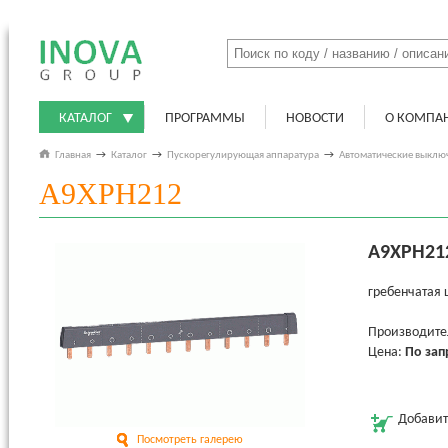
КАТАЛОГ
ПРОГРАММЫ
НОВОСТИ
О КОМПА
Главная
→
Каталог
→
Пускорегулирующая аппаратура
→
Автоматические выклю
A9XPH212
A9XPH21
гребенчатая 
Производитель
Цена:
По зап
Добавит
Посмотреть галерею