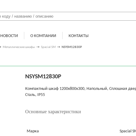
НОВОСТИ
О КОМПАНИИ
КОНТАКТЫ
→
Металлические шкафы
→
Spacial SM
→
NSYSM12830P
NSYSM12830P
Компактный шкаф 1200x800x300, Напольный, Сплошная дверь
Сталь, IP55
Основные характеристики
Марка
Spacial S