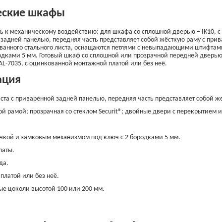
еские шкафы
ть к механическому воздействию: для шкафа со сплошной дверью – IK10, с
й задней панелью, передняя часть представляет собой жёсткую раму с при
ванного стального листа, оснащаются петлями с невыпадающими штифтами
дками 5 мм. Готовый шкаф со сплошной или прозрачной передней дверью,
L-7035, с оцинкованной монтажной платой или без неё.
ация
листа с приваренной задней панелью, передняя часть представляет собой 
ой рамой; прозрачная со стеклом Securit®; двойные двери с перекрытием 
учкой и замковым механизмом под ключ с 2 бородками 5 мм.
латы.
да.
платой или без неё.
е цоколи высотой 100 или 200 мм.