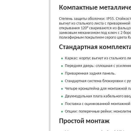
Компактные металлич
Степень защиты оболочки: IP55. Стойкос
выгнут из стального листа с приваренно
открывания 120° свариваются из фальцо
замковым механизмом под ключ с 2 боро
полиэфирным покрытием серого цвета RA
Стандартная комплект
Каркас: корпус выгнут из стального 
Передняя дверь: сплошная с усиленн
Приваренная задняя панель.
Стандартная система блокировки с р
Четыре кронштейна для монтажной п
Двухмодульная плата кабельного вво
Поставка с оцинкованной монтажной 
Опции: поперечные рейки; монолитны
Простой монтаж