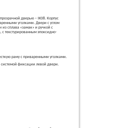
 прозрачной дверью – IK08. Корпус
варенными уголками. Двери с углом
 из сплава «замак» и ручкой с
 с текстурированным эпоксидно-
жесткую раму с приваренными уголками.
и системой фиксации левой двери.