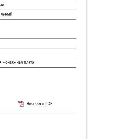
ый
альный
я монтажная плата
Экспорт в PDF